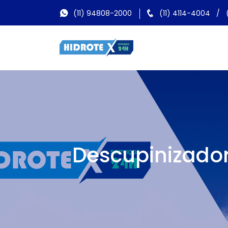
(11) 94808-2000
(11) 4114-4004
/
Descupinizador