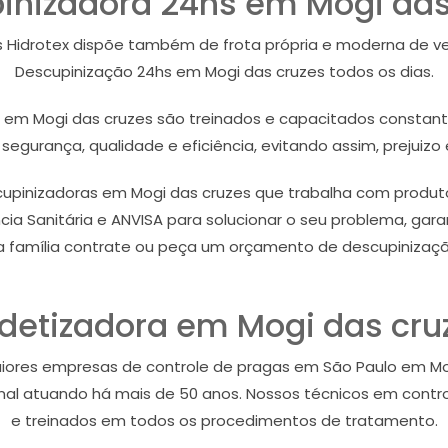
inizadora 24hs em Mogi das
 Hidrotex dispõe também de frota própria e moderna de veí
Descupinização 24hs em Mogi das cruzes todos os dias.
a em Mogi das cruzes são treinados e capacitados constant
gurança, qualidade e eficiência, evitando assim, prejuizo 
inizadoras em Mogi das cruzes que trabalha com produtos 
ia Sanitária e ANVISA para solucionar o seu problema, gara
a família contrate ou peça um orçamento de descupinizaçã
detizadora em Mogi das cru
aiores empresas de controle de pragas em São Paulo em M
al atuando há mais de 50 anos. Nossos técnicos em control
e treinados em todos os procedimentos de tratamento.