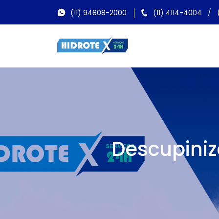
(11) 94808-2000
(11) 4114-4004
/
Descupini