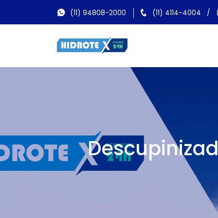
(11) 94808-2000
(11) 4114-4004
/
Descupinizad