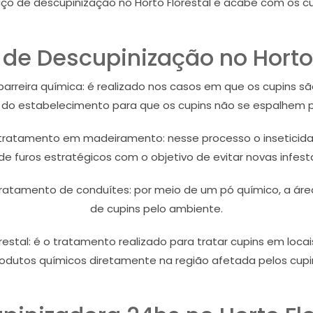
o de descupinização no Horto Florestal e acabe com os cu
de Descupinização no Horto 
barreira química: é realizado nos casos em que os cupins sã
s do estabelecimento para que os cupins não se espalhem p
 tratamento em madeiramento: nesse processo o inseticida 
de furos estratégicos com o objetivo de evitar novas infest
tratamento de conduítes: por meio de um pó químico, a á
de cupins pelo ambiente.
restal: é o tratamento realizado para tratar cupins em loca
odutos químicos diretamente na região afetada pelos cupi