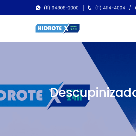
(11) 94808-2000
(11) 4114-4004
/
Descupinizado