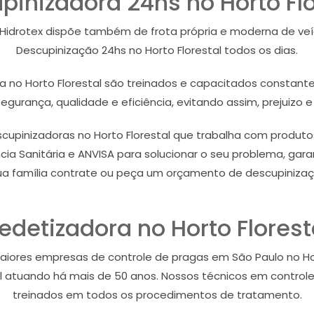
pinizadora 24hs no Horto Flo
 Hidrotex dispõe também de frota própria e moderna de veí
Descupinização 24hs no Horto Florestal todos os dias.
ra no Horto Florestal são treinados e capacitados constante
egurança, qualidade e eficiência, evitando assim, prejuizo e
inizadoras no Horto Florestal que trabalha com produtos 
ia Sanitária e ANVISA para solucionar o seu problema, gara
a família contrate ou peça um orçamento de descupinizaçã
edetizadora no Horto Florest
aiores empresas de controle de pragas em São Paulo no H
al atuando há mais de 50 anos. Nossos técnicos em controle 
treinados em todos os procedimentos de tratamento.