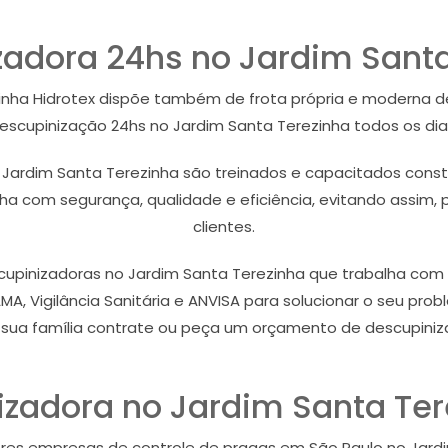
zadora 24hs no Jardim Santa
inha Hidrotex dispõe também de frota própria e moderna de 
escupinização 24hs no Jardim Santa Terezinha todos os dia
o Jardim Santa Terezinha são treinados e capacitados const
a com segurança, qualidade e eficiência, evitando assim, 
clientes.
inizadoras no Jardim Santa Terezinha que trabalha com pr
, Vigilância Sanitária e ANVISA para solucionar o seu probl
sua família contrate ou peça um orçamento de descupiniz
izadora no Jardim Santa Ter
ores empresas de controle de pragas em São Paulo no Jar