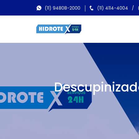
(11) 94808-2000
(11) 4114-4004
/
Descupinizad