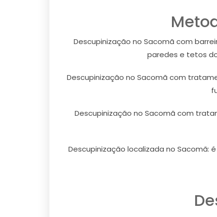
Metod
Descupinização no Sacomã com barreira
paredes e tetos do
Descupinização no Sacomã com tratament
f
Descupinização no Sacomã com tratam
Descupinização localizada no Sacomã: é 
De