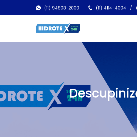
(11) 94808-2000
(11) 4114-4004
/
Descupini