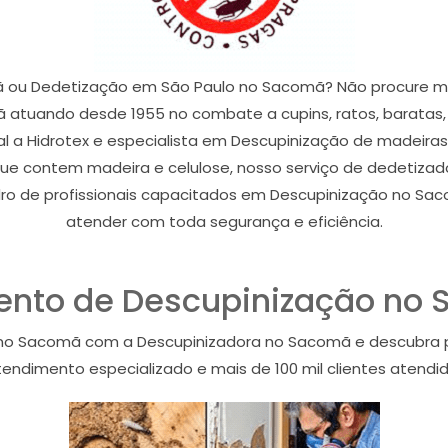
 ou Dedetização em São Paulo no Sacomã? Não procure ma
tuando desde 1955 no combate a cupins, ratos, baratas, fo
l a Hidrotex e especialista em Descupinização de madeiras
que contem madeira e celulose, nosso serviço de dedetiza
o de profissionais capacitados em Descupinização no Sa
atender com toda segurança e eficiência.
nto de Descupinização no
no Sacomã com a Descupinizadora no Sacomã e descubra 
endimento especializado e mais de 100 mil clientes atendido