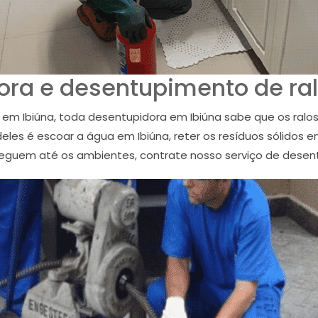
ora e desentupimento de ral
em Ibiúna, toda desentupidora em Ibiúna sabe que os ral
eles é escoar a água em Ibiúna, reter os resíduos sólidos
eguem até os ambientes, contrate nosso serviço de desentu