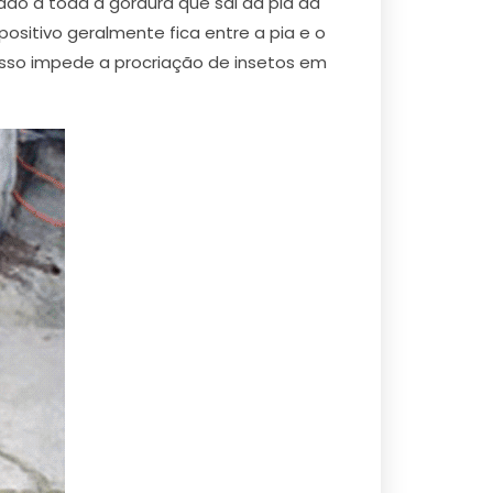
ado a toda a gordura que sai da pia da
ositivo geralmente fica entre a pia e o
 isso impede a procriação de insetos em