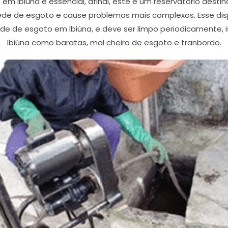
m Ibiúna é essencial, afinal, este é um reservatório destin
ede de esgoto e cause problemas mais complexos. Esse disp
ede de esgoto em Ibiúna, e deve ser limpo periodicamente,
Ibiúna como baratas, mal cheiro de esgoto e tranbordo.