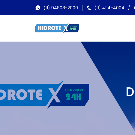
(11) 94808-2000
(11) 4114-4004
/
D