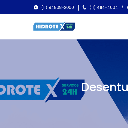
(11) 94808-2000
(11) 4114-4004
/
Desentu