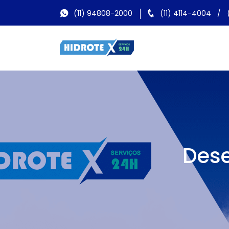
(11) 94808-2000
(11) 4114-4004
/
Dese