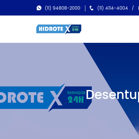
(11) 94808-2000
(11) 4114-4004
/
Desentu