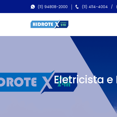
(11) 94808-2000
(11) 4114-4004
/
Eletricista