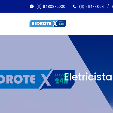
(11) 94808-2000
(11) 4114-4004
/
Eletricis