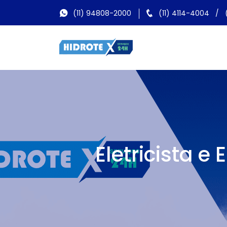
(11) 94808-2000
(11) 4114-4004
/
Eletricista 