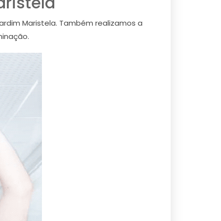
ristela
o Jardim Maristela. Também realizamos a
minação.