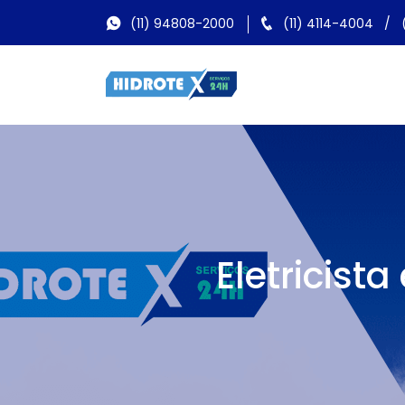
(11) 94808-2000
(11) 4114-4004
/
Eletricist