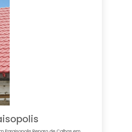
isopolis
em Paraisopolis Reparo de Calhas em