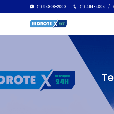
(11) 94808-2000
(11) 4114-4004
/
Te