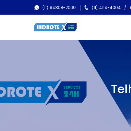
(11) 94808-2000
(11) 4114-4004
/
Tel