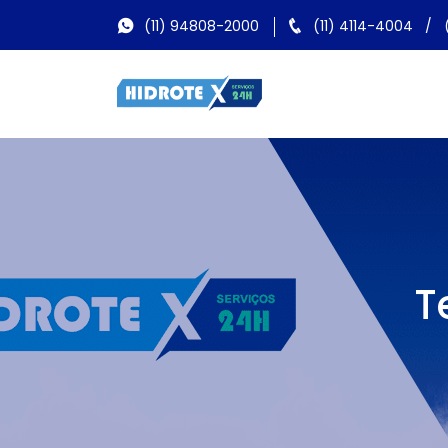
(11) 94808-2000
(11) 4114-4004
/
T