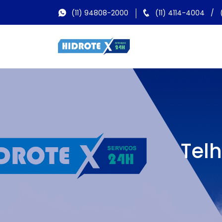
(11) 94808-2000
(11) 4114-4004
/
Tel