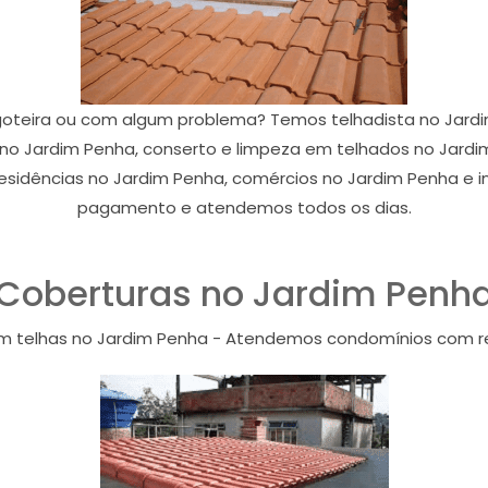
oteira ou com algum problema? Temos telhadista no Jardim
o Jardim Penha, conserto e limpeza em telhados no Jardi
sidências no Jardim Penha, comércios no Jardim Penha e ind
pagamento e atendemos todos os dias.
Coberturas no Jardim Penh
m telhas no Jardim Penha - Atendemos condomínios com 