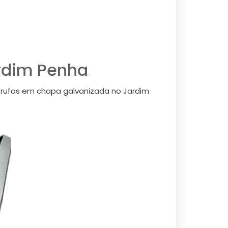
ardim Penha
 rufos em chapa galvanizada no Jardim