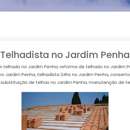
Telhadista no Jardim Penha
e telhado no Jardim Penha, reforma de telhado no Jardim 
 Jardim Penha, telhadista 24hs no Jardim Penha, conserto
 substituição de telhas no Jardim Penha, manutenção de t