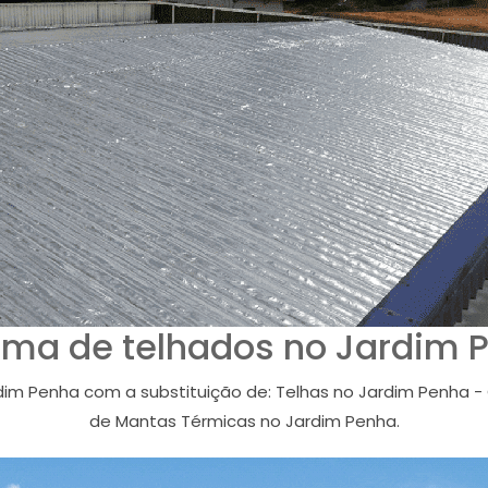
rma de telhados no Jardim 
im Penha com a substituição de: Telhas no Jardim Penha - 
de Mantas Térmicas no Jardim Penha.