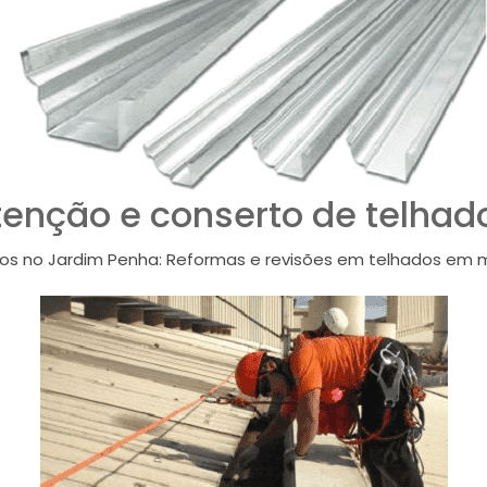
enção e conserto de telhad
s no Jardim Penha: Reformas e revisões em telhados em m