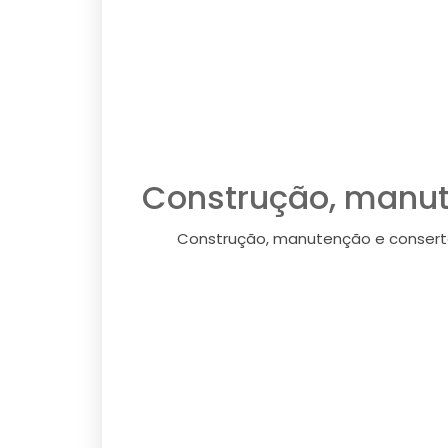
Construção, manut
Construção, manutenção e conserto