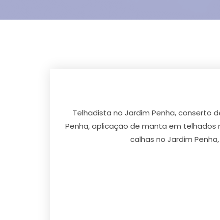
Telhadista no Jardim Penha, conserto d
Penha, aplicação de manta em telhados no
calhas no Jardim Penha,